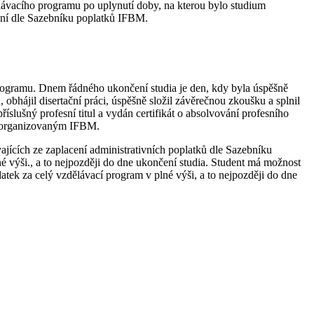
ělávacího programu po uplynutí doby, na kterou bylo studium
nění dle Sazebníku poplatků IFBM.
rogramu. Dnem řádného ukončení studia je den, kdy byla úspěšně
bhájil disertační práci, úspěšně složil závěrečnou zkoušku a splnil
slušný profesní titul a vydán certifikát o absolvování profesního
u organizovaným IFBM.
jících ze zaplacení administrativních poplatků dle Sazebníku
é výši., a to nejpozději do dne ukončení studia. Student má možnost
atek za celý vzdělávací program v plné výši, a to nejpozději do dne