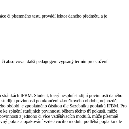
ce či písemného testu provádí lektor daného předmětu a je
t či absolvovat další pedagogem vypsaný termín pro složení
tránkách IFBM. Student, který nesplní studijní povinnosti daného
né studijní povinnosti po ukončení zkouškového období, nejpozději
ho období je zpoplatněno částkou dle Sazebníku poplatků IFBM. Pro
ke splnění studijních povinnosti během těchto tří pokusů, může
í povinnosti z jednoho či více vzdělávacích modulů, může písemně
ravný pokus a opakování vzdělávacího modulu podléhá poplatku dle