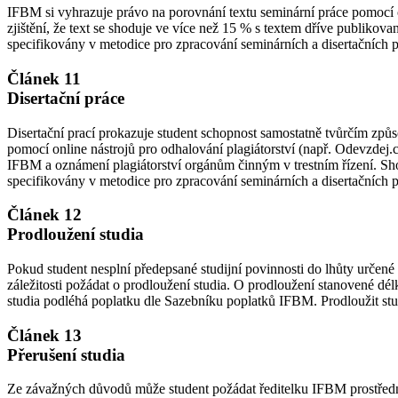
IFBM si vyhrazuje právo na porovnání textu seminární práce pomocí onl
zjištění, že text se shoduje ve více než 15 % s textem dříve publiko
specifikovány v metodice pro zpracování seminárních a disertačních
Článek 11
Disertační práce
Disertační prací prokazuje student schopnost samostatně tvůrčím způ
pomocí online nástrojů pro odhalování plagiátorství (např. Odevzdej.cz
IFBM a oznámení plagiátorství orgánům činným v trestním řízení. Sho
specifikovány v metodice pro zpracování seminárních a disertačních
Článek 12
Prodloužení studia
Pokud student nesplní předepsané studijní povinnosti do lhůty určen
záležitosti požádat o prodloužení studia. O prodloužení stanovené dél
studia podléhá poplatku dle Sazebníku poplatků IFBM. Prodloužit stud
Článek 13
Přerušení studia
Ze závažných důvodů může student požádat ředitelku IFBM prostřednict