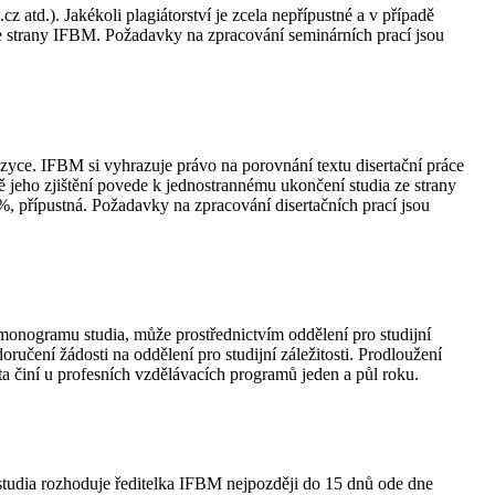
 atd.). Jakékoli plagiátorství je zcela nepřípustné a v případě
 ze strany IFBM. Požadavky na zpracování seminárních prací jsou
zyce. IFBM si vyhrazuje právo na porovnání textu disertační práce
adě jeho zjištění povede k jednostrannému ukončení studia ze strany
, přípustná. Požadavky na zpracování disertačních prací jsou
monogramu studia, může prostřednictvím oddělení pro studijní
ručení žádosti na oddělení pro studijní záležitosti. Prodloužení
ta činí u profesních vzdělávacích programů jeden a půl roku.
 studia rozhoduje ředitelka IFBM nejpozději do 15 dnů ode dne