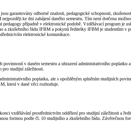
 jsou garantovány odborné znalosti, pedagogické schopnosti, zkušenos
 nejpozději ke dni zahájení daného semestru. Tím není dotčena možnos
mi pedagogy případně v elektronické podobě. Vzdělávací program je 
ního a zkušebního řádu IFBM a pokynů ředitelky IFBM je studentům v prů
ostřednictvím elektronické komunikace.
ích povinností v daném semestru a uhrazení administrativního poplatk
ro studijní záležitosti.
administrativního poplatku, ale s opožděným splněním studijních povinn
BM, která v dané věci rozhoduje.
konci vzdělávání prostřednictvím oddělení pro studijní záležitosti a ř
nou formou podle čl. 10 studijního a zkušebního řádu. Závěrečnou form