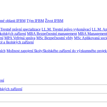
né oblasti IFBM
Tým IFBM
Život IFBM
Trestně právní specializace
LL.M. Trestní právo vykonávací
LL.M. Apl
kolských zařízení
MBA Bezpečnostní management
MBA Management s
ení
MPA Veřejná správa
MSc Bezpečnostní vědy
MSc Aplikovaná socio
ol a školských zařízení
ních
Možnost zapojení školy/školského zařízení do výzkumného projek
ení
lských zařízení