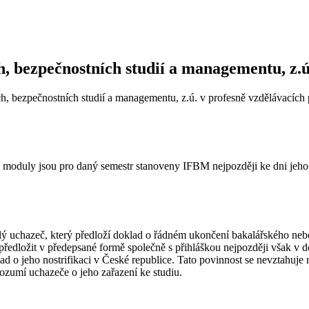
ch, bezpečnostních studií a managementu, z.ú
ích, bezpečnostních studií a managementu, z.ú. v profesně vzdělávacích
cí moduly jsou pro daný semestr stanoveny IFBM nejpozději ke dni je
obilý uchazeč, který předloží doklad o řádném ukončení bakalářského n
ředložit v předepsané formě společně s přihláškou nejpozději však v 
lad o jeho nostrifikaci v České republice. Tato povinnost se nevztahu
zumí uchazeče o jeho zařazení ke studiu.