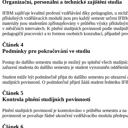
Organizační, personální a technické zajištění studia
IFBM zajišťuje kvalitní profesní vzdělávání díky pedagogům, u nichž
příslušných vzdělávacích modulů jsou pro každý semestr určeni IFBM
materiály jsou studentům zpřístupňovány v průběhu výuky příslušný
v měsíčních intervalech. K plnění studijních povinností podle studij
pedagogičtí pracovníci a to formou osobních konzultací, případně pr
Článek 4
Podmínky pro pokračování ve studiu
Postup do dalšího semestru studia je možný po splnění všech studijn
zařazení studenta do dalšího semestru je student vyrozuměn oddělením p
Student může být podmínečně přijat do dalšího semestru po uhrazení 
studijních povinností. O podmínečné přijetí žádá student ředitelku IF
Článek 5
Kontrola plnění studijních povinností
Plnění studijních povinností je kontrolováno v průběhu semestru a na 
povinností se považuje řádné ukončení vzdělávacího modulu předepsa
Článek 6