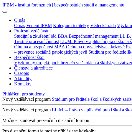
IFBM - institut forenzních | bezpečnostních studií a managementu
O nás
O nás
Vedení IFBM
Kolegium ředitelky
Vědecká rada
Výzkum
Profesní vzdělávání
Studijní a zkušební řád
BBA Bezpečnostní management
LL.B. 
Trestně procesní činnost
LL.M. Právo v aplikační praxi škol a š
Obrana a bezpečnost
MBA Ochrana obyvatelstva a krizové říz
– prevence sociálně patologických jevů
Studium pro ředitele šk
Bezpečnost škol
Výzkumný projekt pocit bezpečí ve školách a školských zaříze
Členství a akreditace
Časopis
Aktuality
Kontakty
Přihlášení pro studenty
Nový vzdělávací program
Studium pro ředitele škol a školských zaříz
Nový vzdělávací program
LL.M. – Právo v aplikační praxi škol a ško
Možnost studovat prezenční i distanční formou
Pro distanční formu je možné přihlásit se kdykoliv