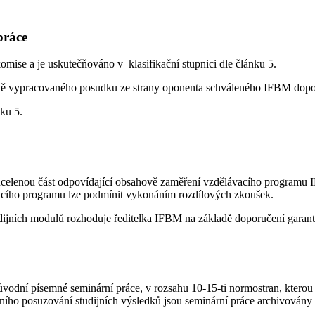
práce
se a je uskutečňováno v klasifikační stupnici dle článku 5.
kladě vypracovaného posudku ze strany oponenta schváleného IFBM dop
nku 5.
ucelenou část odpovídající obsahově zaměření vzdělávacího programu I
vacího programu lze podmínit vykonáním rozdílových zkoušek.
udijních modulů rozhoduje ředitelka IFBM na základě doporučení garan
vodní písemné seminární práce, v rozsahu 10-15-ti normostran, ktero
ího posuzování studijních výsledků jsou seminární práce archivovány