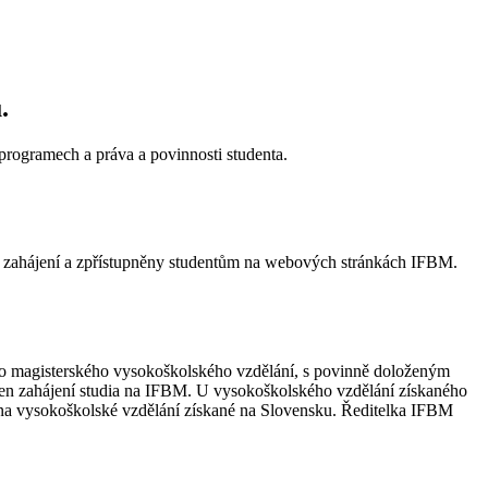
.
 programech a práva a povinnosti studenta.
ho zahájení a zpřístupněny studentům na webových stránkách IFBM.
ebo magisterského vysokoškolského vzdělání, s povinně doloženým
den zahájení studia na IFBM. U vysokoškolského vzdělání získaného
je na vysokoškolské vzdělání získané na Slovensku. Ředitelka IFBM