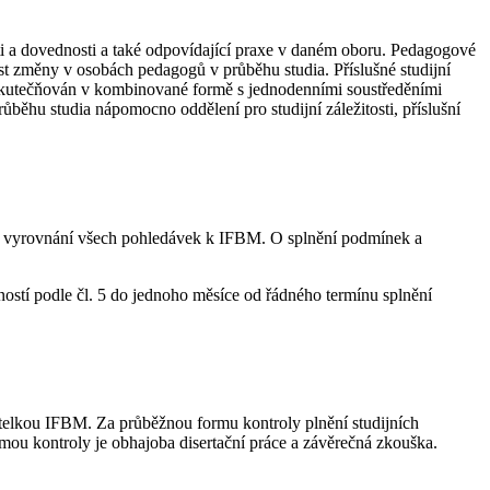
ti a dovednosti a také odpovídající praxe v daném oboru. Pedagogové
t změny v osobách pedagogů v průběhu studia. Příslušné studijní
uskutečňován v kombinované formě s jednodenními soustředěními
běhu studia nápomocno oddělení pro studijní záležitosti, příslušní
u a vyrovnání všech pohledávek k IFBM. O splnění podmínek a
ostí podle čl. 5 do jednoho měsíce od řádného termínu splnění
editelkou IFBM. Za průběžnou formu kontroly plnění studijních
ou kontroly je obhajoba disertační práce a závěrečná zkouška.