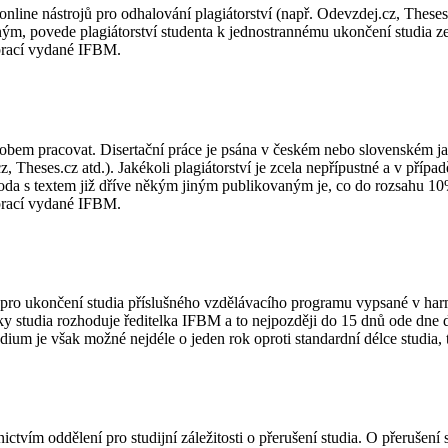
ine nástrojů pro odhalování plagiátorství (např. Odevzdej.cz, Theses.cz
vaným, povede plagiátorství studenta k jednostrannému ukončení studia
 prací vydané IFBM.
sobem pracovat. Disertační práce je psána v českém nebo slovenském ja
, Theses.cz atd.). Jakékoli plagiátorství je zcela nepřípustné a v příp
da s textem již dříve někým jiným publikovaným je, co do rozsahu 10%
 prací vydané IFBM.
é pro ukončení studia příslušného vzdělávacího programu vypsané v har
ky studia rozhoduje ředitelka IFBM a to nejpozději do 15 dnů ode dne do
ium je však možné nejdéle o jeden rok oproti standardní délce studia, 
vím oddělení pro studijní záležitosti o přerušení studia. O přerušení