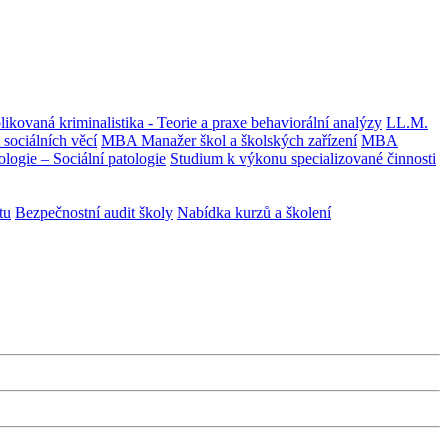
ikovaná kriminalistika - Teorie a praxe behaviorální analýzy
LL.M.
ociálních věcí
MBA Manažer škol a školských zařízení
MBA
logie – Sociální patologie
Studium k výkonu specializované činnosti
tu
Bezpečnostní audit školy
Nabídka kurzů a školení