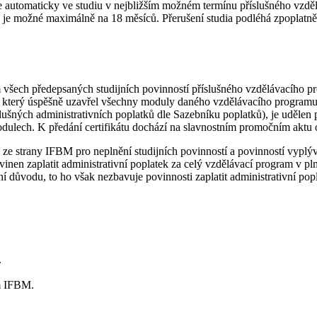
čuje automaticky ve studiu v nejbližším možném termínu příslušného vzd
ia je možné maximálně na 18 měsíců. Přerušení studia podléhá zpoplat
všech předepsaných studijních povinností příslušného vzdělávacího p
 který úspěšně uzavřel všechny moduly daného vzdělávacího programu, o
ných administrativních poplatků dle Sazebníku poplatků), je udělen pří
odulech. K předání certifikátu dochází na slavnostním promočním akt
e strany IFBM pro neplnění studijních povinností a povinností vyplýva
nen zaplatit administrativní poplatek za celý vzdělávací program v pln
 důvodu, to ho však nezbavuje povinnosti zaplatit administrativní popl
.
em IFBM.