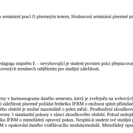
 seminární prací či písemným testem. Hodnocení seminární písemné prá
edagoga stupněm E – nevyhovující je student povinen práci přepracova
vených termínech oddělením pro studijní záležitosti.
ny v harmonogramu daného semestru, který je zveřejněn na webových s
í záležitosti písemně požádat ředitelku IFBM o možnost splnit přísluš
ého období je možné maximálně o jeden měsíc. Prodloužení zkouškové
noveny 3 standardní pokusy v rámci zkouškového období. Pokud nedojde 
ditelku IFBM o mimořádný opravný pokus. Nesplní-li student své studijn
ku IFBM o opakování daného vzdělávacího modulu/modulů. Mimořádný op