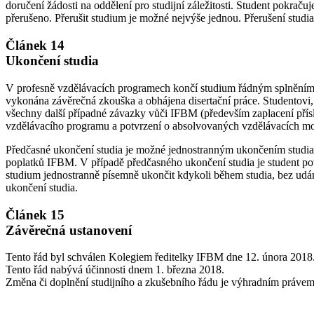
doručení žádosti na oddělení pro studijní záležitosti. Student pokra
přerušeno. Přerušit studium je možné nejvýše jednou. Přerušení stud
Článek 14
Ukončení studia
V profesně vzdělávacích programech končí studium řádným splněním 
vykonána závěrečná zkouška a obhájena disertační práce. Studentovi,
všechny další případné závazky vůči IFBM (především zaplacení přísluš
vzdělávacího programu a potvrzení o absolvovaných vzdělávacích m
Předčasné ukončení studia je možné jednostranným ukončením studia z
poplatků IFBM. V případě předčasného ukončení studia je student povi
studium jednostranně písemně ukončit kdykoli během studia, bez udání
ukončení studia.
Článek 15
Závěrečná ustanovení
Tento řád byl schválen Kolegiem ředitelky IFBM dne 12. února 2018
Tento řád nabývá účinnosti dnem 1. března 2018.
Změna či doplnění studijního a zkušebního řádu je výhradním práv