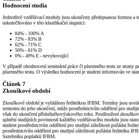
Hodnocení studia
Jednotlivé vzdělávací moduly jsou ukončeny předepsanou formou a to
uskutečňováno v této klasifikační stupnici:
84% - 100% A
72% - 83% B
62% - 71% C
50% - 61% D
0% - 49% E - nevyhovující
V případě ohodnocení seminární práce či písemného testu ze strany p
písemného testu. O výsledku hodnocení je student informován ve stano
Článek 7
Zkouškové období
Zkouškové období je vyhlášeno ředitelkou IFBM. Termíny jsou uvede
semestru do jeho ukončení, může prostřednictvím oddělení pro studijn
však do ukončení příslušnéhovýukového roku. Prodloužení zkouškov
splnění studijních povinností každého vzdělávacího modulu jsou sta
student prostřednictvím oddělení pro studijní záležitosti požádat ře
prostřednictvím oddělení pro studijní záležitosti požádat ředitel
Sazebníku poplatků IFBM.