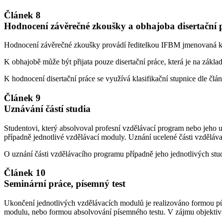
Článek 8
Hodnocení závěrečné zkoušky a obhajoba disertační 
Hodnocení závěrečné zkoušky provádí ředitelkou IFBM jmenovaná komi
K obhajobě může být přijata pouze disertační práce, která je na zá
K hodnocení disertační práce se využívá klasifikační stupnice dle člá
Článek 9
Uznávání částí studia
Studentovi, který absolvoval profesní vzdělávací program nebo jeho 
případně jednotlivé vzdělávací moduly. Uznání ucelené části vzdělá
O uznání části vzdělávacího programu případně jeho jednotlivých st
Článek 10
Seminární práce, písemný test
Ukončení jednotlivých vzdělávacích modulů je realizováno formou pů
modulu, nebo formou absolvování písemného testu. V zájmu objektivn